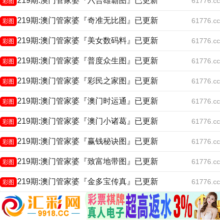
219期:澳门管家婆『六合雄霸图』已更新
61776.cc
彩图
219期:澳门管家婆『奇准无比图』已更新
61776.cc
彩图
219期:澳门管家婆『美女数码料』已更新
61776.cc
彩图
219期:澳门管家婆『普度众生图』已更新
61776.cc
彩图
219期:澳门管家婆『彩民之家图』已更新
61776.cc
彩图
219期:澳门管家婆『澳门时运通』已更新
61776.cc
彩图
219期:澳门管家婆『澳门小诸葛』已更新
61776.cc
彩图
219期:澳门管家婆『赢钱秘诀图』已更新
61776.cc
彩图
219期:澳门管家婆『致富地带图』已更新
61776.cc
彩图
219期:澳门管家婆『金多宝传真』已更新
61776.cc
彩图