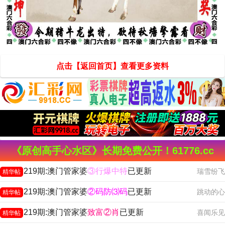
点击【返回首页】查看更多资料
《原创高手心水区》长期免费公开！61776.cc
219期:澳门管家婆
③行爆中特
已更新
瑞雪纷飞
精华帖
219期:澳门管家婆
②码防⑶码
已更新
跳动的心
精华帖
219期:澳门管家婆
致富②肖
已更新
喜闻乐见
精华帖