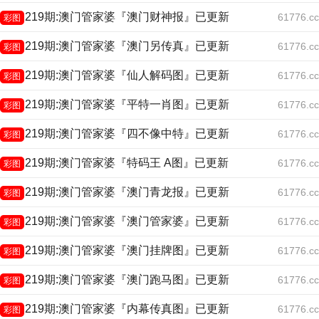
219期:澳门管家婆『澳门财神报』已更新
61776.cc
彩图
219期:澳门管家婆『澳门另传真』已更新
61776.cc
彩图
219期:澳门管家婆『仙人解码图』已更新
61776.cc
彩图
219期:澳门管家婆『平特一肖图』已更新
61776.cc
彩图
219期:澳门管家婆『四不像中特』已更新
61776.cc
彩图
219期:澳门管家婆『特码王 A图』已更新
61776.cc
彩图
219期:澳门管家婆『澳门青龙报』已更新
61776.cc
彩图
219期:澳门管家婆『澳门管家婆』已更新
61776.cc
彩图
219期:澳门管家婆『澳门挂牌图』已更新
61776.cc
彩图
219期:澳门管家婆『澳门跑马图』已更新
61776.cc
彩图
219期:澳门管家婆『内幕传真图』已更新
61776.cc
彩图