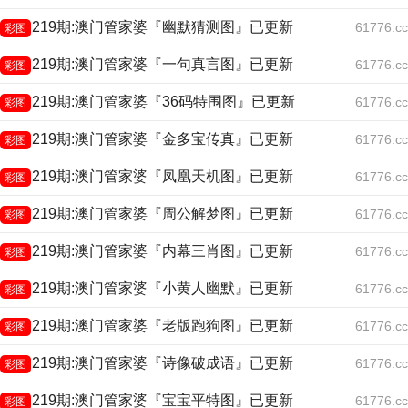
219期:澳门管家婆『幽默猜测图』已更新
61776.cc
彩图
219期:澳门管家婆『一句真言图』已更新
61776.cc
彩图
219期:澳门管家婆『36码特围图』已更新
61776.cc
彩图
219期:澳门管家婆『金多宝传真』已更新
61776.cc
彩图
219期:澳门管家婆『凤凰天机图』已更新
61776.cc
彩图
219期:澳门管家婆『周公解梦图』已更新
61776.cc
彩图
219期:澳门管家婆『内幕三肖图』已更新
61776.cc
彩图
219期:澳门管家婆『小黄人幽默』已更新
61776.cc
彩图
219期:澳门管家婆『老版跑狗图』已更新
61776.cc
彩图
219期:澳门管家婆『诗像破成语』已更新
61776.cc
彩图
219期:澳门管家婆『宝宝平特图』已更新
61776.cc
彩图