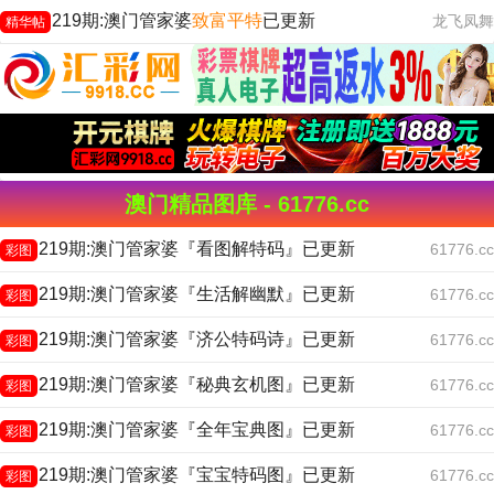
219期:澳门管家婆
致富平特
已更新
龙飞凤舞
精华帖
澳门精品图库 - 61776.cc
219期:澳门管家婆『看图解特码』已更新
61776.cc
彩图
219期:澳门管家婆『生活解幽默』已更新
61776.cc
彩图
219期:澳门管家婆『济公特码诗』已更新
61776.cc
彩图
219期:澳门管家婆『秘典玄机图』已更新
61776.cc
彩图
219期:澳门管家婆『全年宝典图』已更新
61776.cc
彩图
219期:澳门管家婆『宝宝特码图』已更新
61776.cc
彩图