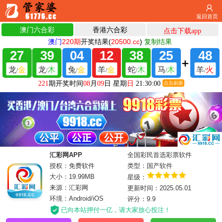
返回首页
汇彩网APP
全国彩民首选彩票软件
授权：免费软件
类型：国产软件
大小：19.99MB
星级：
来源：汇彩网
更新时间：2025.05.01
环境：Android/iOS
评分：9.9
已向本站押付一亿，请大家放心投注！