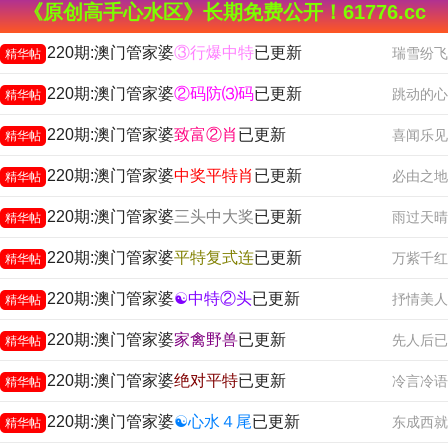
《原创高手心水区》长期免费公开！61776.cc
220期:澳门管家婆
③行爆中特
已更新
瑞雪纷飞
精华帖
220期:澳门管家婆
②码防⑶码
已更新
跳动的心
精华帖
220期:澳门管家婆
致富②肖
已更新
喜闻乐见
精华帖
220期:澳门管家婆
中奖平特肖
已更新
必由之地
精华帖
220期:澳门管家婆
三头中大奖
已更新
雨过天晴
精华帖
220期:澳门管家婆
平特复式连
已更新
万紫千红
精华帖
220期:澳门管家婆
☯中特②头
已更新
抒情美人
精华帖
220期:澳门管家婆
家禽野兽
已更新
先人后已
精华帖
220期:澳门管家婆
绝对平特
已更新
冷言冷语
精华帖
220期:澳门管家婆
☯心水４尾
已更新
东成西就
精华帖