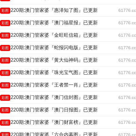
220期:澳门管家婆『惠泽知了图』已更新
61776.cc
彩图
220期:澳门管家婆『澳门福星报』已更新
61776.cc
彩图
220期:澳门管家婆『金旺旺信箱』已更新
61776.cc
彩图
220期:澳门管家婆『蛇报闪电版』已更新
61776.cc
彩图
220期:澳门管家婆『黄大仙神码』已更新
61776.cc
彩图
220期:澳门管家婆『珠光宝气图』已更新
61776.cc
彩图
220期:澳门管家婆『王者禁一肖』已更新
61776.cc
彩图
220期:澳门管家婆『澳门信封图』已更新
61776.cc
彩图
220期:澳门管家婆『澳门日报图』已更新
61776.cc
彩图
220期:澳门管家婆『澳门财富榜』已更新
61776.cc
彩图
220期:澳门管家婆『六合内幕图』已更新
61776.cc
彩图