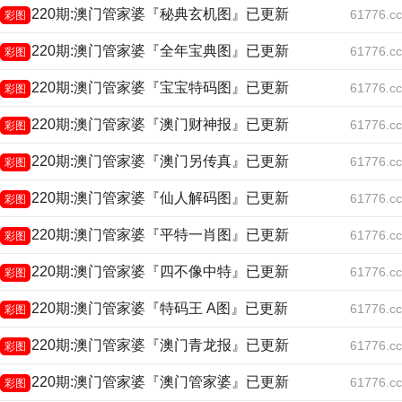
220期:澳门管家婆『秘典玄机图』已更新
61776.cc
彩图
220期:澳门管家婆『全年宝典图』已更新
61776.cc
彩图
220期:澳门管家婆『宝宝特码图』已更新
61776.cc
彩图
220期:澳门管家婆『澳门财神报』已更新
61776.cc
彩图
220期:澳门管家婆『澳门另传真』已更新
61776.cc
彩图
220期:澳门管家婆『仙人解码图』已更新
61776.cc
彩图
220期:澳门管家婆『平特一肖图』已更新
61776.cc
彩图
220期:澳门管家婆『四不像中特』已更新
61776.cc
彩图
220期:澳门管家婆『特码王 A图』已更新
61776.cc
彩图
220期:澳门管家婆『澳门青龙报』已更新
61776.cc
彩图
220期:澳门管家婆『澳门管家婆』已更新
61776.cc
彩图